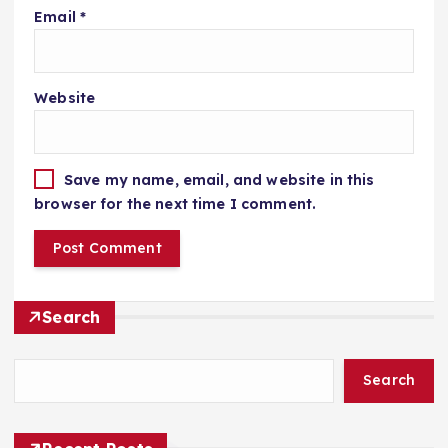
Email
*
Website
Save my name, email, and website in this
browser for the next time I comment.
Search
Search