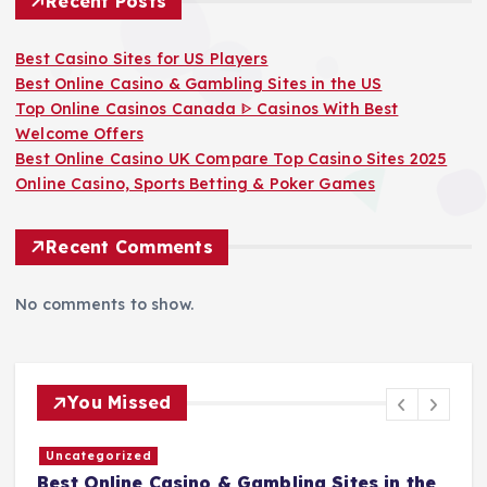
Recent Posts
Best Casino Sites for US Players
Best Online Casino & Gambling Sites in the US
Top Online Casinos Canada ᐈ Casinos With Best
Welcome Offers
Best Online Casino UK Compare Top Casino Sites 2025
Online Casino, Sports Betting & Poker Games
Recent Comments
No comments to show.
You Missed
Uncategorized
Best Online Casino & Gambling Sites in the
T