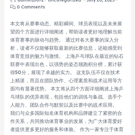
0 Comments
本文将从赛事动态、精彩瞬间、球员表现以及未来展
望四个方面进行详细阐述，帮助读者更好地理解当前
体育赛事的脉动与趋势。 通过对各大赛事的深入分
析，读者不仅能够获取最新的比赛信息，还能感受到
体育竞技的魅力与激情。 上海乒乓球队在最近的钻石
联赛中表现出色，以强势的姿态领跑积分榜，累计获
得50分，展现了卓越的实力。 这支队伍不仅在技术
上精湛，而且在团队协作、心理素质和战术运用等方
面均有显著优势。 本文将从四个方面详细阐述上海乒
乓球队的优异表现，包括他们的训练与备战、选手个
人能力、团队合作与默契以及比赛中的战术应用。
我们与众多国际知名体育机构和品牌建立了紧密的合
作关系，共同推动体育事业的发展，为广大体育爱好
者提供更多更好的服务和体验。 作为一家专注于体育