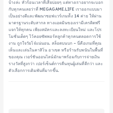
บ้างล่ะ หัวร้อนเวลาที่เสียบ่อยๆ แต่ทางเราอยากจะบอก
กับทุกคนเลยว่าที่ MEGAGAME.LIFE เราออกแบบมา
เป็นอย่างดีและพัฒนาซอฟแวร์เกมท้ัง 14 ค่าย ให้ผ่าน
มาตรฐานระดับสากล ทางแอดมินของเรามีเครดิตฟรี
แจกให้ทุกคน เพียงสมัครและลงทะเบียนใหม่ และโปร
โมชั่นเด็ดๆ ไว้คอยซัพพอร์ทลูกค้าทุกคนตลอดการใช้
งาน ถูกใจวัยโจ๋แน่นอน. สล็อตบนบก – นี่คือเกมที่คุณ
เห็นและเล่นในคาสิโน อาเขต หรือร้านรับพนันในพื้นที่
ของคุณ เวอร์ชันออนไลน์มักมาพร้อมกับการจ่ายเงิน
รางวัลที่สูงกว่า เปอร์เซ็นต์การคืนทุนผู้เล่นที่ดีกว่า และ
ตัวเลือกการเดิมพันที่มากขึ้น.