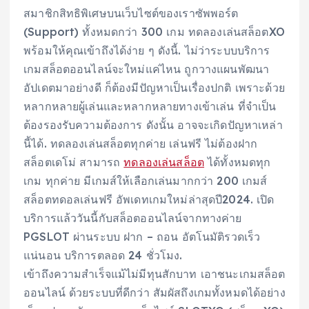
สมาชิกสิทธิพิเศษบนเว็บไซต์ของเราซัพพอร์ต
(Support) ทั้งหมดกว่า 300 เกม ทดลองเล่นสล็อตXO
พร้อมให้คุณเข้าถึงได้ง่าย ๆ ดังนี้. ไม่ว่าระบบบริการ
เกมสล็อตออนไลน์จะใหม่แค่ไหน ถูกวางแผนพัฒนา
อัปเดตมาอย่างดี ก็ต้องมีปัญหาเป็นเรื่องปกติ เพราะด้วย
หลากหลายผู้เล่นและหลากหลายทางเข้าเล่น ที่จำเป็น
ต้องรองรับความต้องการ ดังนั้น อาจจะเกิดปัญหาเหล่า
นี้ได้. ทดลองเล่นสล็อตทุกค่าย เล่นฟรี ไม่ต้องฝาก
สล็อตเดโม่ สามารถ
ทดลองเล่นสล็อต
ได้ทั้งหมดทุก
เกม ทุกค่าย มีเกมส์ให้เลือกเล่นมากกว่า 200 เกมส์
สล็อตทดอลเล่นฟรี อัพเดทเกมใหม่ล่าสุดปี2024. เปิด
บริการแล้ววันนี้กับสล็อตออนไลน์จากทางค่าย
PGSLOT ผ่านระบบ ฝาก – ถอน อัตโนมัติรวดเร็ว
แน่นอน บริการตลอด 24 ชั่วโมง.
เข้าถึงความสำเร็จแม้ไม่มีทุนสักบาท เอาชนะเกมสล็อต
ออนไลน์ ด้วยระบบที่ดีกว่า สัมผัสถึงเกมทั้งหมดได้อย่าง