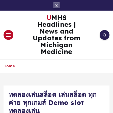
S
k
i
UMHS
p
Headlines |
t
News and
o
Updates from
c
Michigan
o
n
Medicine
t
e
Home
n
t
ทดลองเล่นสล็อต เล่นสล็อต ทุก
ค่าย ทุกเกมส์ Demo slot
ทดลองเล่น