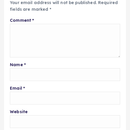
Your email address will not be published.
Required
fields are marked
*
Comment
*
Name
*
Email
*
Website