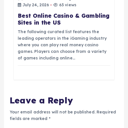
July 24, 2026
63 views
Best Online Casino & Gambling
Sites in the US
The following curated list features the
leading operators in the iGaming industry
where you can play real money casino
games. Players can choose from a variety
of games including online…
Leave a Reply
Your email address will not be published.
Required
fields are marked
*