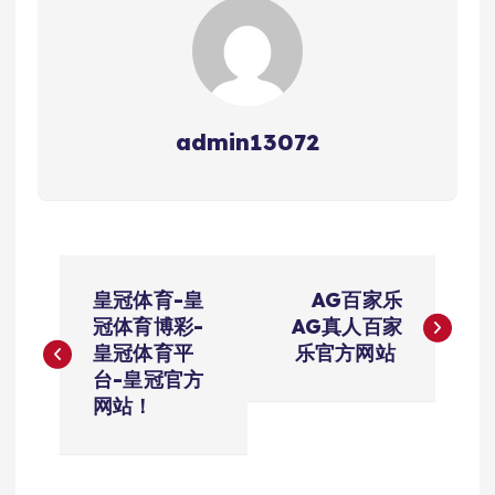
admin13072
P
皇冠体育-皇
AG百家乐
o
冠体育博彩-
AG真人百家
皇冠体育平
乐官方网站 ️
s
台-皇冠官方
网站！
t