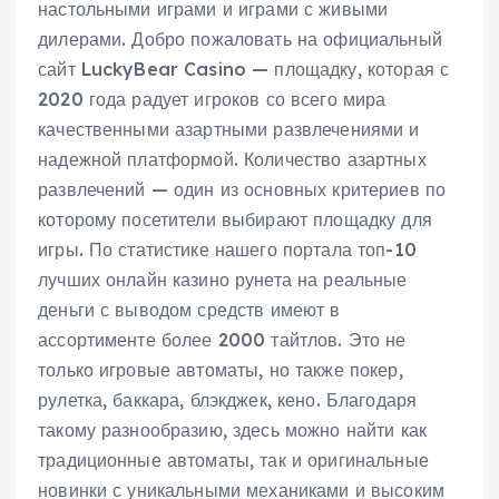
настольными играми и играми с живыми
дилерами. Добро пожаловать на официальный
сайт LuckyBear Casino — площадку, которая с
2020 года радует игроков со всего мира
качественными азартными развлечениями и
надежной платформой. Количество азартных
развлечений — один из основных критериев по
которому посетители выбирают площадку для
игры. По статистике нашего портала топ-10
лучших онлайн казино рунета на реальные
деньги с выводом средств имеют в
ассортименте более 2000 тайтлов. Это не
только игровые автоматы, но также покер,
рулетка, баккара, блэкджек, кено. Благодаря
такому разнообразию, здесь можно найти как
традиционные автоматы, так и оригинальные
новинки с уникальными механиками и высоким