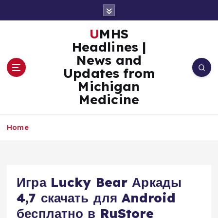
S
k
i
UMHS
p
Headlines |
t
News and
o
Updates from
c
Michigan
o
n
Medicine
t
e
Home
n
t
Игра Lucky Bear Аркады
4,7 скачать для Android
бесплатно в RuStore