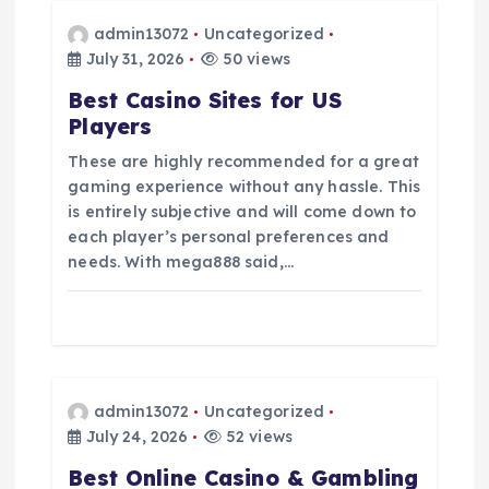
i
admin13072
Uncategorized
July 31, 2026
50 views
g
Best Casino Sites for US
Players
a
These are highly recommended for a great
t
gaming experience without any hassle. This
is entirely subjective and will come down to
i
each player’s personal preferences and
needs. With mega888 said,…
o
n
admin13072
Uncategorized
July 24, 2026
52 views
Best Online Casino & Gambling