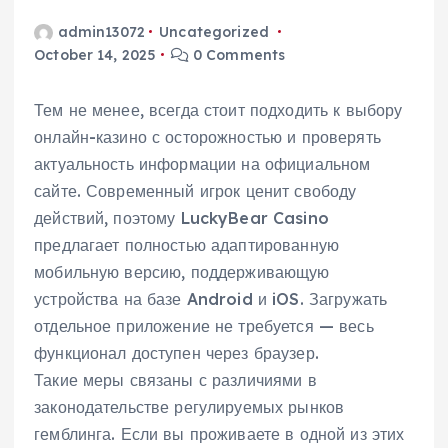
admin13072
Uncategorized
October 14, 2025
0 Comments
Тем не менее, всегда стоит подходить к выбору
онлайн-казино с осторожностью и проверять
актуальность информации на официальном
сайте. Современный игрок ценит свободу
действий, поэтому LuckyBear Casino
предлагает полностью адаптированную
мобильную версию, поддерживающую
устройства на базе Android и iOS. Загружать
отдельное приложение не требуется — весь
функционал доступен через браузер.
Такие меры связаны с различиями в
законодательстве регулируемых рынков
гемблинга. Если вы проживаете в одной из этих