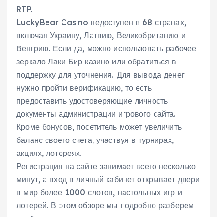
RTP.
LuckyBear Casino недоступен в 68 странах,
включая Украину, Латвию, Великобританию и
Венгрию. Если да, можно использовать рабочее
зеркало Лаки Бир казино или обратиться в
поддержку для уточнения. Для вывода денег
нужно пройти верификацию, то есть
предоставить удостоверяющие личность
документы администрации игрового сайта.
Кроме бонусов, посетитель может увеличить
баланс своего счета, участвуя в турнирах,
акциях, лотереях.
Регистрация на сайте занимает всего несколько
минут, а вход в личный кабинет открывает двери
в мир более 1000 слотов, настольных игр и
лотерей. В этом обзоре мы подробно разберем