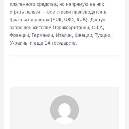
платежного средства, но напрямую на них
играть нельзя — все ставки производятся в
фиатных валютах (EUR, USD, RUB). Доступ
запрещён жителям Великобритании, США,
Франции, Германии, Италии, Швеции, Турции,
Украины и еще 14 государств.