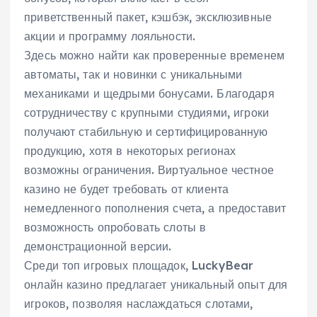
приветственный пакет, кэшбэк, эксклюзивные
акции и программу лояльности.
Здесь можно найти как проверенные временем
автоматы, так и новинки с уникальными
механиками и щедрыми бонусами. Благодаря
сотрудничеству с крупными студиями, игроки
получают стабильную и сертифицированную
продукцию, хотя в некоторых регионах
возможны ограничения. Виртуальное честное
казино не будет требовать от клиента
немедленного пополнения счета, а предоставит
возможность опробовать слоты в
демонстрационной версии.
Среди топ игровых площадок, LuckyBear
онлайн казино предлагает уникальный опыт для
игроков, позволяя наслаждаться слотами,